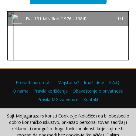
Fiat 131 Mirafiori (1976 - 1984)
1/1
Pronađi automobil
Majstor si?
Imaš ideje
F.A.Q.
O nama
Pravila korišćenja
Obaveštenje o privatnosti
Pravila MG zajednice
Kontakt
Sajt Mojagaraza.rs koristi Cookie-je (kolačiće) da bi obezbedio
dobro korisničko iskustvo, prikazao personalizovan sadržaj i
Copyright © 2000–2026.
reklame, i omogućio druge funkcionalnosti koje sajt ne bi
mogao da obezbedi bez cookie-ja (kolačića). Daljim