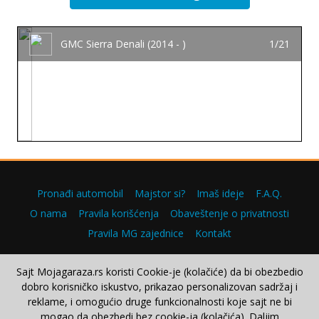
GMC Sierra Denali (2014 - )
1/21
Pronađi automobil
Majstor si?
Imaš ideje
F.A.Q.
O nama
Pravila korišćenja
Obaveštenje o privatnosti
Pravila MG zajednice
Kontakt
Sajt Mojagaraza.rs koristi Cookie-je (kolačiće) da bi obezbedio
dobro korisničko iskustvo, prikazao personalizovan sadržaj i
Copyright © 2000–2026.
reklame, i omogućio druge funkcionalnosti koje sajt ne bi
mogao da obezbedi bez cookie-ja (kolačića). Daljim