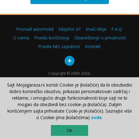
Pronađi automobil
Majstor si?
Imaš ideje
F.A.Q.
O nama
Pravila korišćenja
Obaveštenje o privatnosti
Pravila MG zajednice
Kontakt
Copyright © 2000–2026.
Sajt Mojagaraza.rs koristi Cookie-je (kolačiće) da bi obezbedio
dobro korisničko iskustvo, prikazao personalizovan sadržaj i
reklame, i omogućio druge funkcionalnosti koje sajt ne bi
mogao da obezbedi bez cookie-ja (kolačića). Daljim
korišćenjem sajta prihvatate Cooki-je (Kolačiće). Saznajte više
o Cookie-jima (kolačićima)
ovde
.
TOP
OK