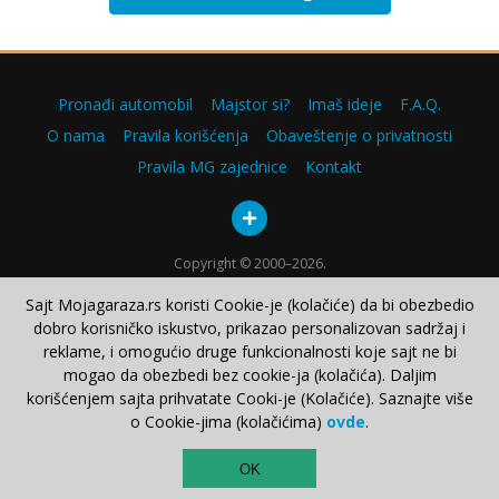
Pronađi automobil
Majstor si?
Imaš ideje
F.A.Q.
O nama
Pravila korišćenja
Obaveštenje o privatnosti
Pravila MG zajednice
Kontakt
Copyright © 2000–2026.
Sajt Mojagaraza.rs koristi Cookie-je (kolačiće) da bi obezbedio
dobro korisničko iskustvo, prikazao personalizovan sadržaj i
reklame, i omogućio druge funkcionalnosti koje sajt ne bi
mogao da obezbedi bez cookie-ja (kolačića). Daljim
korišćenjem sajta prihvatate Cooki-je (Kolačiće). Saznajte više
o Cookie-jima (kolačićima)
ovde
.
TOP
OK