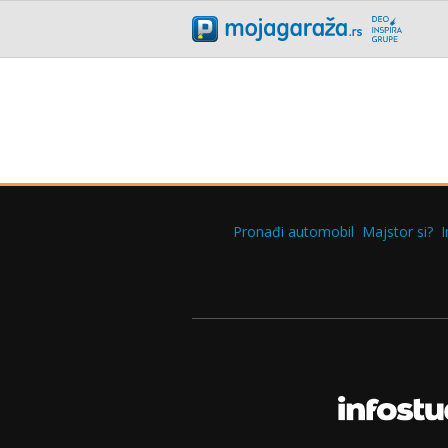
Pronađi automobil
Majstor si?
I