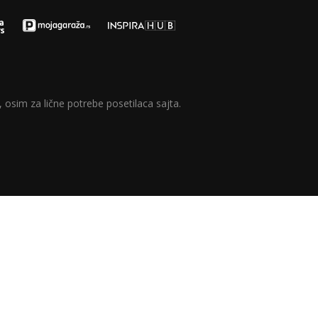
 osim za lične potrebe posetilaca sajta.