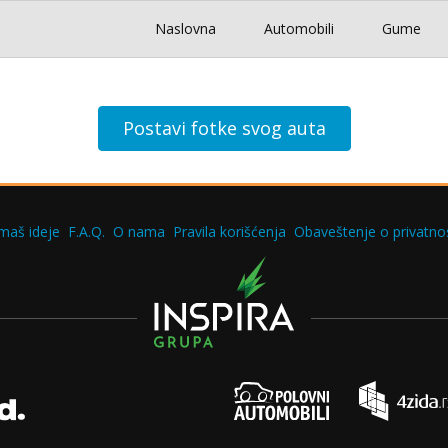
Naslovna
Automobili
Gume
Postavi fotke svog auta
maš ideje
F.A.Q.
O nama
Pravila korišćenja
Obaveštenje o privatnos