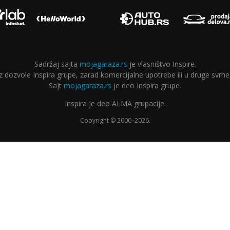
Sadržaj sajta
mojagaraza.rs
je vlasništvo Inspire.
ozvole Inspira grupe, zarad komercijalne upotrebe ili u druge svrhe,
Sajt
mojagaraza.rs
je deo Inspira grupe.
Inspira je deo ALMA grupacije.
Copyright © 2000–2026.