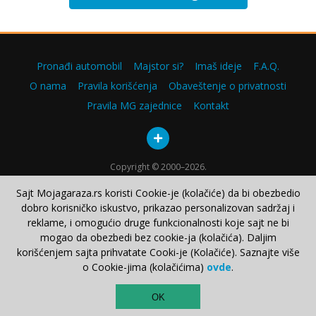
Pronađi automobil
Majstor si?
Imaš ideje
F.A.Q.
O nama
Pravila korišćenja
Obaveštenje o privatnosti
Pravila MG zajednice
Kontakt
Copyright © 2000–2026.
Sajt Mojagaraza.rs koristi Cookie-je (kolačiće) da bi obezbedio
dobro korisničko iskustvo, prikazao personalizovan sadržaj i
reklame, i omogućio druge funkcionalnosti koje sajt ne bi
mogao da obezbedi bez cookie-ja (kolačića). Daljim
korišćenjem sajta prihvatate Cooki-je (Kolačiće). Saznajte više
o Cookie-jima (kolačićima)
ovde
.
TOP
OK