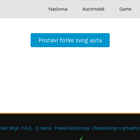
Naslovna
Automobili
Gume
Postavi fotke svog auta
maš ideje
F.A.Q.
O nama
Pravila korišćenja
Obaveštenje o privatnos