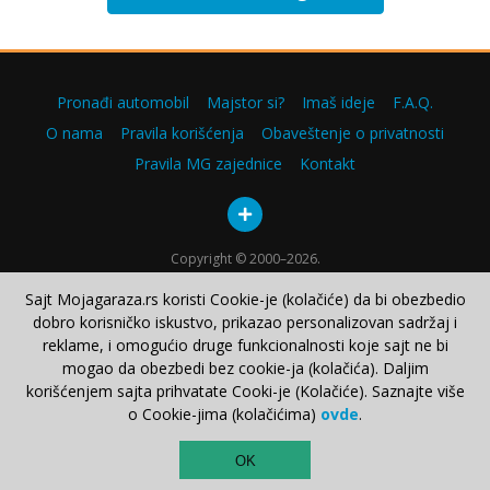
Pronađi automobil
Majstor si?
Imaš ideje
F.A.Q.
O nama
Pravila korišćenja
Obaveštenje o privatnosti
Pravila MG zajednice
Kontakt
Copyright © 2000–2026.
Sajt Mojagaraza.rs koristi Cookie-je (kolačiće) da bi obezbedio
dobro korisničko iskustvo, prikazao personalizovan sadržaj i
reklame, i omogućio druge funkcionalnosti koje sajt ne bi
mogao da obezbedi bez cookie-ja (kolačića). Daljim
korišćenjem sajta prihvatate Cooki-je (Kolačiće). Saznajte više
o Cookie-jima (kolačićima)
ovde
.
TOP
OK