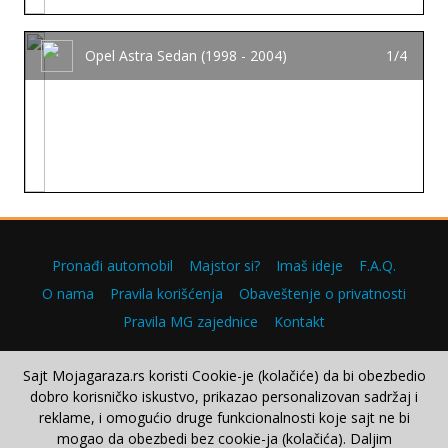
Opel Astra Sedan (1998 - 2004)
1/4
Pronađi automobil
Majstor si?
Imaš ideje
F.A.Q.
O nama
Pravila korišćenja
Obaveštenje o privatnosti
Pravila MG zajednice
Kontakt
Sajt Mojagaraza.rs koristi Cookie-je (kolačiće) da bi obezbedio
dobro korisničko iskustvo, prikazao personalizovan sadržaj i
Copyright © 2000–2026.
reklame, i omogućio druge funkcionalnosti koje sajt ne bi
mogao da obezbedi bez cookie-ja (kolačića). Daljim