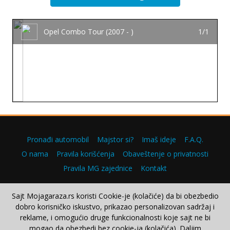
Opel Combo Tour (2007 - )
1/1
Pronađi automobil
Majstor si?
Imaš ideje
F.A.Q.
O nama
Pravila korišćenja
Obaveštenje o privatnosti
Pravila MG zajednice
Kontakt
Sajt Mojagaraza.rs koristi Cookie-je (kolačiće) da bi obezbedio
dobro korisničko iskustvo, prikazao personalizovan sadržaj i
Copyright © 2000–2026.
reklame, i omogućio druge funkcionalnosti koje sajt ne bi
mogao da obezbedi bez cookie-ja (kolačića). Daljim