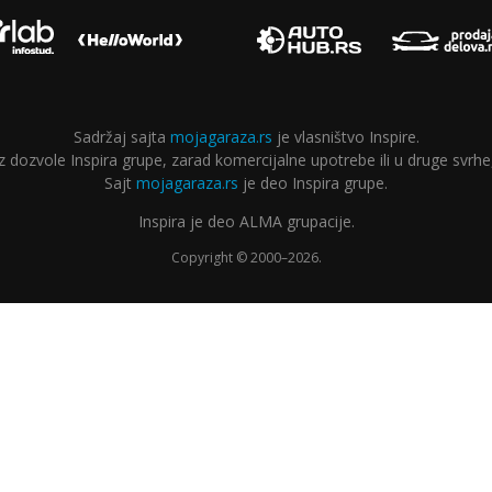
Sadržaj sajta
mojagaraza.rs
je vlasništvo Inspire.
ozvole Inspira grupe, zarad komercijalne upotrebe ili u druge svrhe,
Sajt
mojagaraza.rs
je deo Inspira grupe.
Inspira je deo ALMA grupacije.
Copyright © 2000–2026.