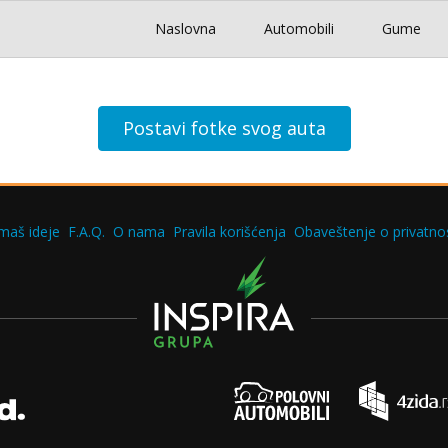
Naslovna
Automobili
Gume
Postavi fotke svog auta
maš ideje
F.A.Q.
O nama
Pravila korišćenja
Obaveštenje o privatnos