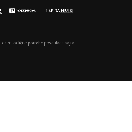
 osim za lične potrebe posetilaca sajta.