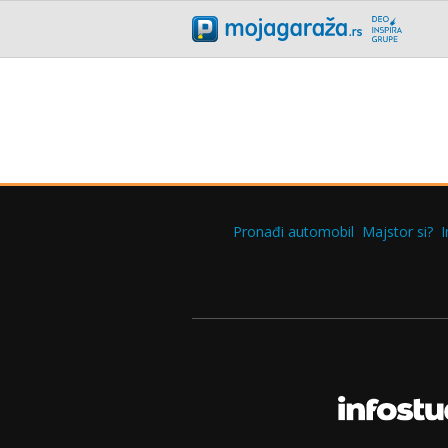
Pronađi automobil
Majstor si?
I