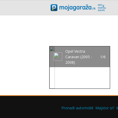
Opel Vectra
Caravan (2005 -
1/6
2008)
Pronađi automobil
Majstor si?
I