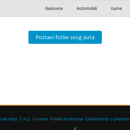
Naslovna
Automobili
Gume
Postavi fotke svog auta
maš ideje
F.A.Q.
O nama
Pravila korišćenja
Obaveštenje o privatnos