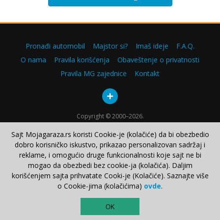
Pronađi automobil
Majstor si?
Imaš ideje
F.A.Q.
O nama
Pravila korišćenja
Obaveštenje o privatnosti
Pravila MG zajednice
Kontakt
Copyright © 2000–2026.
Sajt Mojagaraza.rs koristi Cookie-je (kolačiće) da bi obezbedio
dobro korisničko iskustvo, prikazao personalizovan sadržaj i
reklame, i omogućio druge funkcionalnosti koje sajt ne bi
mogao da obezbedi bez cookie-ja (kolačića). Daljim
korišćenjem sajta prihvatate Cooki-je (Kolačiće). Saznajte više
o Cookie-jima (kolačićima)
ovde
.
TOP
OK