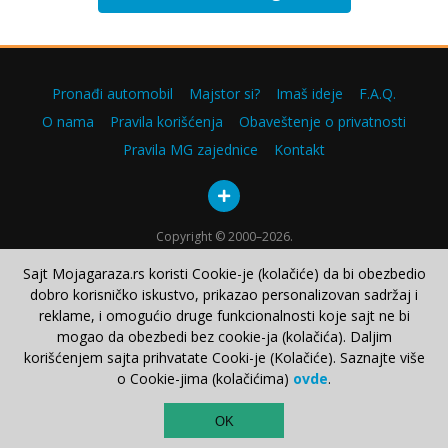
Pronađi automobil
Majstor si?
Imaš ideje
F.A.Q.
O nama
Pravila korišćenja
Obaveštenje o privatnosti
Pravila MG zajednice
Kontakt
Copyright © 2000–2026.
Sajt Mojagaraza.rs koristi Cookie-je (kolačiće) da bi obezbedio
dobro korisničko iskustvo, prikazao personalizovan sadržaj i
reklame, i omogućio druge funkcionalnosti koje sajt ne bi
mogao da obezbedi bez cookie-ja (kolačića). Daljim
korišćenjem sajta prihvatate Cooki-je (Kolačiće). Saznajte više
o Cookie-jima (kolačićima)
ovde
.
TOP
OK