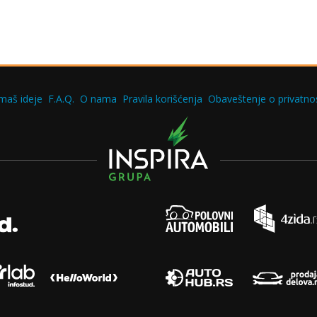
maš ideje
F.A.Q.
O nama
Pravila korišćenja
Obaveštenje o privatnos