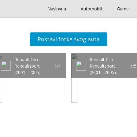
Naslovna
Automobili
Gume
Postavi fotke svog auta
Renault Clio
Renault Clio
Renaultsport
1/1
Renaultsport
1/5
(2001 - 2005)
(2001 - 2005)