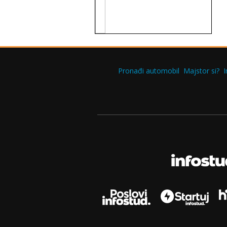
Pronađi automobil
Majstor si?
I