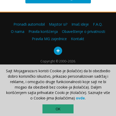
Pronađi automobil
Majstor si?
Imaš ideje
F.A.Q.
O nama
Pravila korišćenja
Obaveštenje o privatnosti
Pravila MG zajednice
Kontakt
Copyright © 2000–2026.
Sajt Mojagaraza.rs koristi Cookie-je (kolačiće) da bi obezbedio
dobro korisničko iskustvo, prikazao personalizovan sadržaj i
reklame, i omogućio druge funkcionalnosti koje sajt ne bi
mogao da obezbedi bez cookie-ja (kolačića). Daljim
korišćenjem sajta prihvatate Cooki-je (Kolačiće). Saznajte više
o Cookie-jima (kolačićima)
ovde
.
TOP
OK