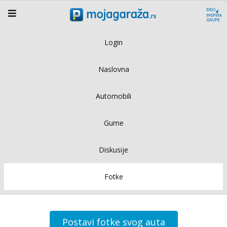
Login
Naslovna
Automobili
Gume
Diskusije
Fotke
Postavi fotke svog auta