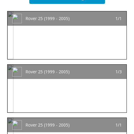
Rover 25 (1999 - 2005)
1/1
Rover 25 (1999 - 2005)
1/3
Rover 25 (1999 - 2005)
1/1