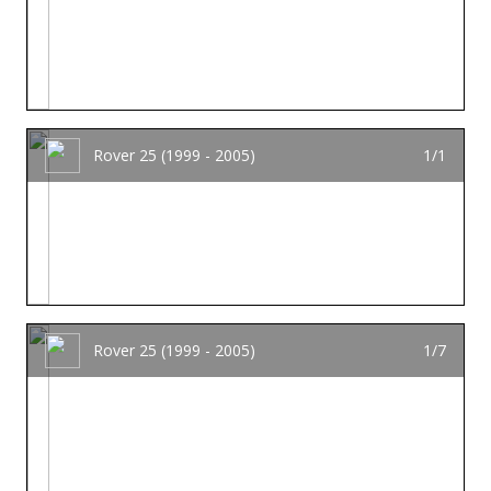
Rover 25 (1999 - 2005)
1/1
Rover 25 (1999 - 2005)
1/7