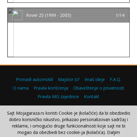
Rover 25 (1999 - 2005)
1/14
Pronađi automobil
Majstor si?
Imaš ideje
F.A.Q.
O nama
Pravila korišćenja
Obaveštenje o privatnosti
Pravila MG zajednice
Kontakt
Sajt Mojagaraza.rs koristi Cookie-je (kolačiće) da bi obezbedio
dobro korisničko iskustvo, prikazao personalizovan sadržaj i
Copyright © 2000–2026.
reklame, i omogućio druge funkcionalnosti koje sajt ne bi
mogao da obezbedi bez cookie-ja (kolačića). Daljim