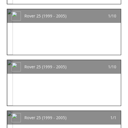
Rover 25 (1999 - 2005)
1/10
Rover 25 (1999 - 2005)
1/10
Rover 25 (1999 - 2005)
1/1