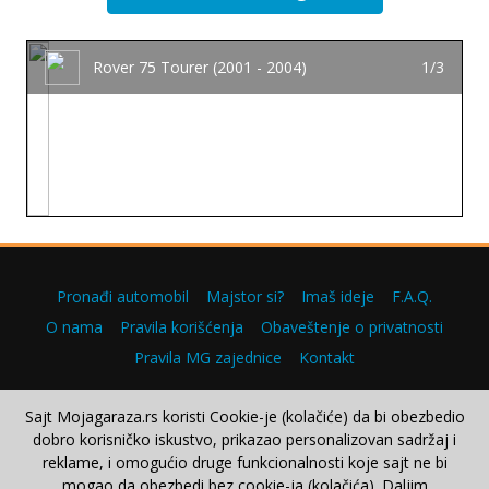
Rover 75 Tourer (2001 - 2004)
1/3
Pronađi automobil
Majstor si?
Imaš ideje
F.A.Q.
O nama
Pravila korišćenja
Obaveštenje o privatnosti
Pravila MG zajednice
Kontakt
Sajt Mojagaraza.rs koristi Cookie-je (kolačiće) da bi obezbedio
dobro korisničko iskustvo, prikazao personalizovan sadržaj i
Copyright © 2000–2026.
reklame, i omogućio druge funkcionalnosti koje sajt ne bi
mogao da obezbedi bez cookie-ja (kolačića). Daljim