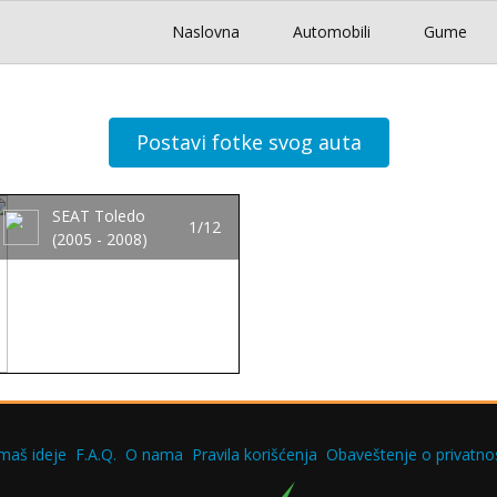
Naslovna
Automobili
Gume
Postavi fotke svog auta
SEAT Toledo
1/12
(2005 - 2008)
maš ideje
F.A.Q.
O nama
Pravila korišćenja
Obaveštenje o privatnos