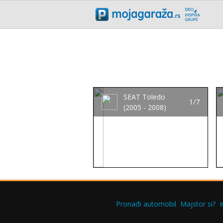
SEAT Toledo
1/7
(2005 - 2008)
Pronađi automobil
Majstor si?
I