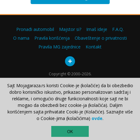
Pronađi automobil
Majstor si?
Imaš ideje
F.A.Q.
O nama
Pravila korišćenja
Obaveštenje o privatnosti
Pravila MG zajednice
Kontakt
Copyright © 2000–2026.
Sajt Mojagaraza.rs koristi Cookie-je (kolačiće) da bi obezbedio
dobro korisničko iskustvo, prikazao personalizovan sadržaj i
reklame, i omogućio druge funkcionalnosti koje sajt ne bi
mogao da obezbedi bez cookie-ja (kolačića). Daljim
korišćenjem sajta prihvatate Cooki-je (Kolačiće). Saznajte više
o Cookie-jima (kolačićima)
ovde
.
TOP
OK