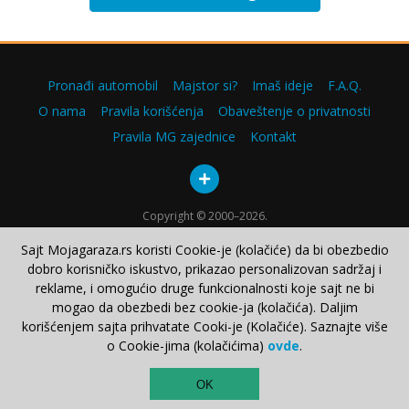
Pronađi automobil
Majstor si?
Imaš ideje
F.A.Q.
O nama
Pravila korišćenja
Obaveštenje o privatnosti
Pravila MG zajednice
Kontakt
Copyright © 2000–2026.
Sajt Mojagaraza.rs koristi Cookie-je (kolačiće) da bi obezbedio
dobro korisničko iskustvo, prikazao personalizovan sadržaj i
reklame, i omogućio druge funkcionalnosti koje sajt ne bi
mogao da obezbedi bez cookie-ja (kolačića). Daljim
korišćenjem sajta prihvatate Cooki-je (Kolačiće). Saznajte više
o Cookie-jima (kolačićima)
ovde
.
TOP
OK