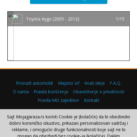
Toyota Aygo (2005 - 2012)
1/15
Pronađi automobil
Majstor si?
Imaš ideje
F.A.Q.
O nama
Pravila korišćenja
Obaveštenje o privatnosti
Pravila MG zajednice
Kontakt
Sajt Mojagaraza.rs koristi Cookie-je (kolačiće) da bi obezbedio
dobro korisničko iskustvo, prikazao personalizovan sadržaj i
Copyright © 2000–2026.
reklame, i omogućio druge funkcionalnosti koje sajt ne bi
mogao da obezbedi bez cookie-ja (kolačića). Daljim