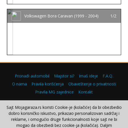
Volkswagen Bora Caravan (1999 - 2004)
1/2
Pronađi automobil
Majstor si?
Imaš ideje
F.A.Q.
O nama
Pravila korišćenja
Obaveštenje o privatnosti
Pravila MG zajednice
Kontakt
Sajt Mojagaraza.rs koristi Cookie-je (kolačiće) da bi obezbedio
dobro korisničko iskustvo, prikazao personalizovan sadržaj i
Copyright © 2000–2026.
reklame, i omogućio druge funkcionalnosti koje sajt ne bi
mogao da obezbedi bez cookie-ja (kolačića). Daljim