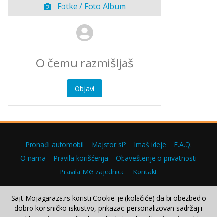
Fotke / Foto Album
Objavi
Pronađi automobil
Majstor si?
Imaš ideje
F.A.Q.
O nama
Pravila korišćenja
Obaveštenje o privatnosti
Pravila MG zajednice
Kontakt
Sajt Mojagaraza.rs koristi Cookie-je (kolačiće) da bi obezbedio
dobro korisničko iskustvo, prikazao personalizovan sadržaj i
Copyright © 2000–2026.