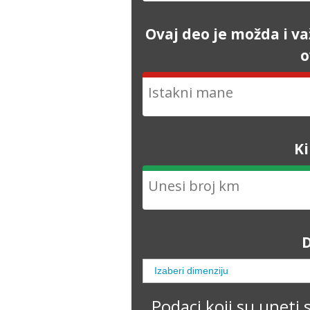
Ovaj deo je možda i va
o
K
D
Podaci koji su uneti