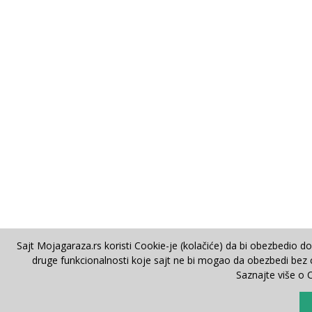
Sajt Mojagaraza.rs koristi Cookie-je (kolačiće) da bi obezbedio d
druge funkcionalnosti koje sajt ne bi mogao da obezbedi bez co
Saznajte više o 