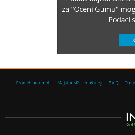
za "Oceni Gumu" mogu 
Podaci s
Pronađi automobil
Majstor si?
Imaš ideje
F.A.Q.
O na