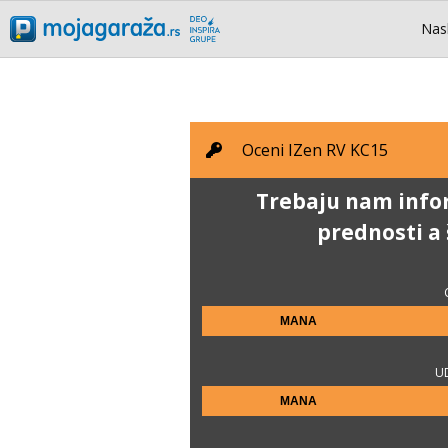
Nas
Oceni
IZen RV KC15
Trebaju nam infor
prednosti a
MANA
U
MANA