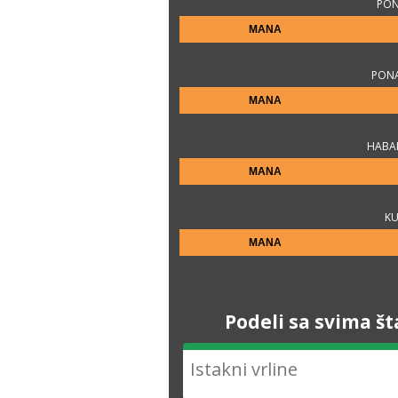
PON
MANA
PON
MANA
HABAN
MANA
KU
MANA
Podeli sa svima št