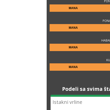
PON
MANA
PON
MANA
HABAN
MANA
KU
MANA
Podeli sa svima št