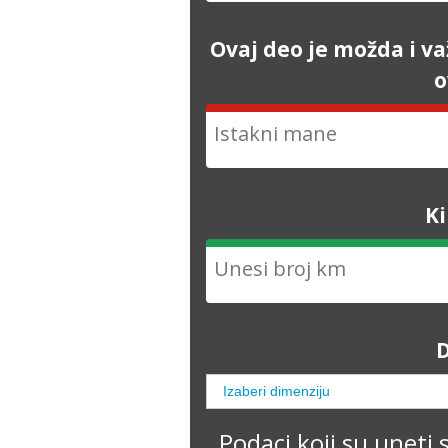
Ovaj deo je možda i va
o
K
D
Podaci koji su uneti