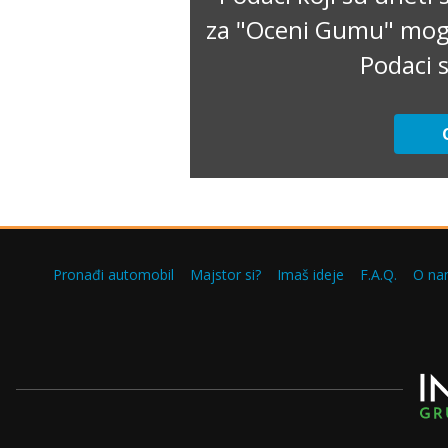
za "Oceni Gumu" mogu 
Podaci s
Pronađi automobil
Majstor si?
Imaš ideje
F.A.Q.
O na