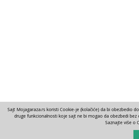
Sajt Mojagaraza.rs koristi Cookie-je (kolačiće) da bi obezbedio d
druge funkcionalnosti koje sajt ne bi mogao da obezbedi bez co
Saznajte više o 