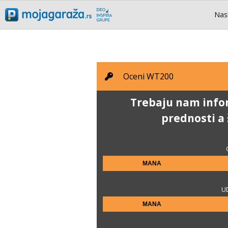
Nas
Oceni
WT200
Trebaju nam infor
prednosti a
MANA
U
MANA