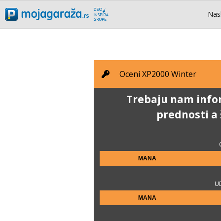
Nas
Oceni
XP2000 Winter
Trebaju nam infor
prednosti a
MANA
U
MANA