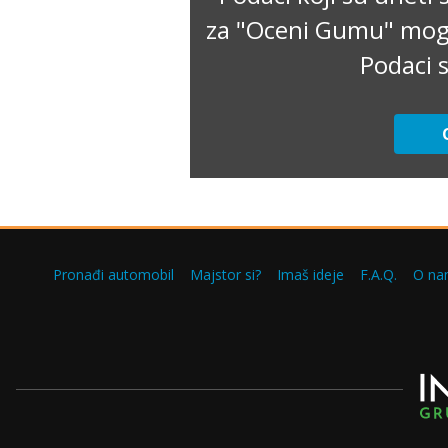
za "Oceni Gumu" mogu 
Podaci s
Pronađi automobil
Majstor si?
Imaš ideje
F.A.Q.
O na