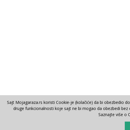
Sajt Mojagaraza.rs koristi Cookie-je (kolačiće) da bi obezbedio d
druge funkcionalnosti koje sajt ne bi mogao da obezbedi bez co
Saznajte više o 