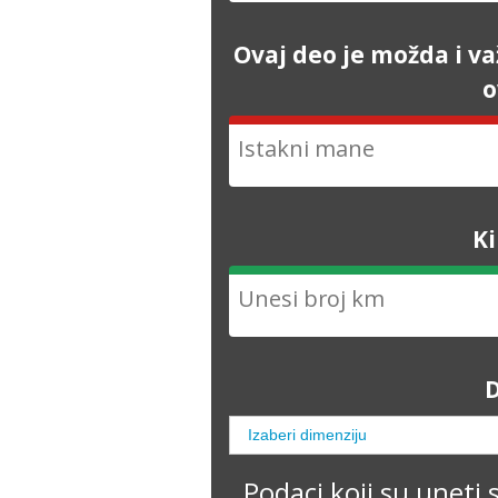
Ovaj deo je možda i va
o
K
D
Podaci koji su uneti