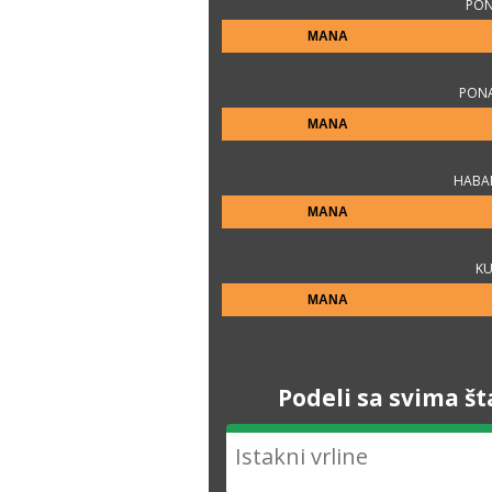
PON
MANA
PON
MANA
HABAN
MANA
KU
MANA
Podeli sa svima št