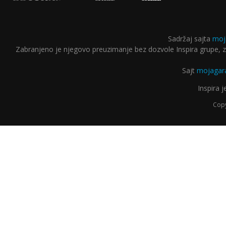
Sadržaj sajta
moj
Zabranjeno je njegovo preuzimanje bez dozvole Inspira grupe, za
Sajt
mojagara
Inspira 
Copy