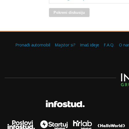
Pokreni diskusiju
Pronađi automobil
Majstor si?
Imaš ideje
F.A.Q.
O na