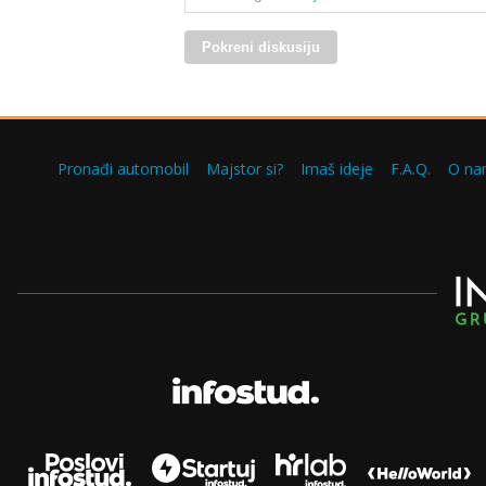
Pokreni diskusiju
Pronađi automobil
Majstor si?
Imaš ideje
F.A.Q.
O na