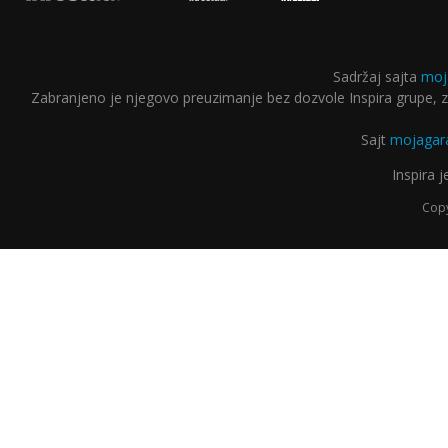
Sadržaj sajta
moj
Zabranjeno je njegovo preuzimanje bez dozvole Inspira grupe, za
Sajt
mojagara
Inspira 
Copy