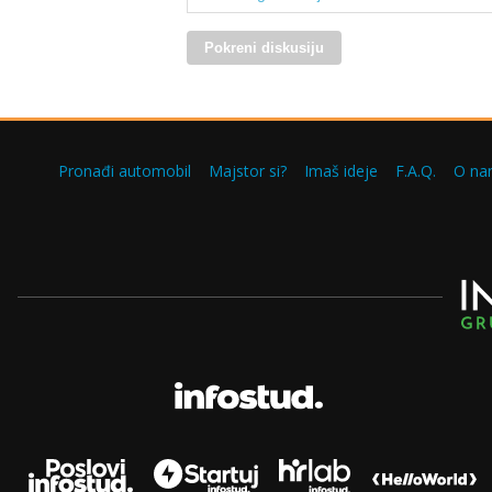
Pokreni diskusiju
Pronađi automobil
Majstor si?
Imaš ideje
F.A.Q.
O na