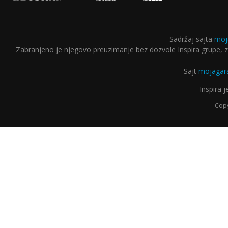
Sadržaj sajta
moj
Zabranjeno je njegovo preuzimanje bez dozvole Inspira grupe, za
Sajt
mojagara
Inspira 
Copy