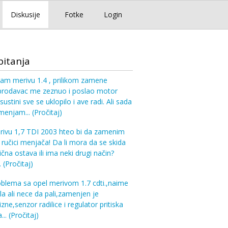
Diskusije
Fotke
Login
pitanja
am merivu 1.4 , prilikom zamene
prodavac me zeznuo i poslao motor
sustini sve se uklopilo i ave radi. Ali sada
 menjam...
(Pročitaj)
ivu 1,7 TDI 2003 hteo bi da zamenim
 ručici menjača! Da li mora da se skida
ična ostava ili ima neki drugi način?
.
(Pročitaj)
blema sa opel merivom 1.7 cdti.,naime
la ali nece da pali,zamenjen je
zne,senzor radilice i regulator pritiska
...
(Pročitaj)