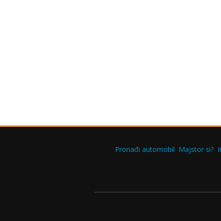
Pronađi automobil
Majstor si?
I