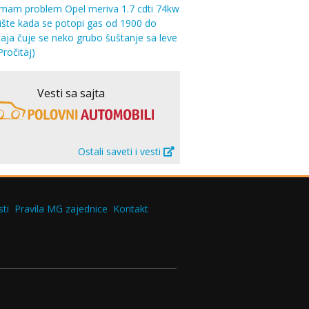
imam problem Opel meriva 1.7 cdti 74kw
šte kada se potopi gas od 1900 do
aja čuje se neko grubo šuštanje sa leve
Pročitaj)
Vesti sa sajta
Ostali saveti i vesti
ti
Pravila MG zajednice
Kontakt