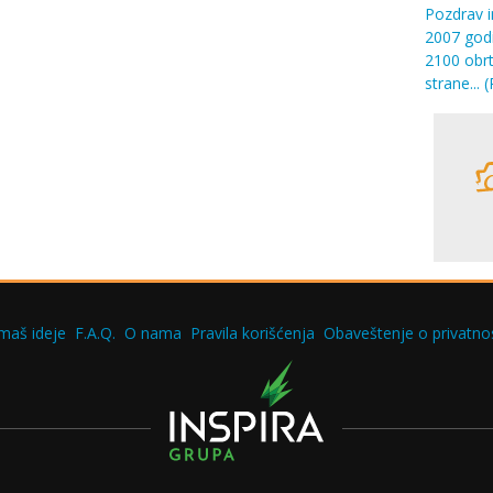
Pozdrav 
2007 godi
2100 obrt
strane...
(
maš ideje
F.A.Q.
O nama
Pravila korišćenja
Obaveštenje o privatnos