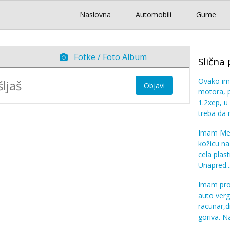
Naslovna
Automobili
Gume
Fotke / Foto Album
Slična 
Ovako im
Objavi
motora, 
1.2xep, u 
treba da
Imam Mer
kožicu na
cela plast
Unapred..
Imam pro
auto verg
racunar,di
goriva. Na