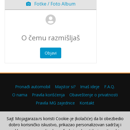
Fotke / Foto Album
Objavi
Pronađi automobil
Majstor si?
Imaš ideje
F.A.Q.
O nama
Pravila korišćenja
Obaveštenje o privatnosti
Pravila MG zajednice
Kontakt
Sajt Mojagaraza.rs koristi Cookie-je (kolačiće) da bi obezbedio
dobro korisničko iskustvo, prikazao personalizovan sadržaj i
Copyright © 2000–2026.