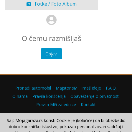
Fotke / Foto Album
Objavi
Pronađi automobil
Majstor si?
Imaš ideje
F.A.Q.
O nama
Pravila korišćenja
Obaveštenje o privatnosti
Pravila MG zajednice
Kontakt
Sajt Mojagaraza.rs koristi Cookie-je (kolačiće) da bi obezbedio
dobro korisničko iskustvo, prikazao personalizovan sadržaj i
Copyright © 2000–2026.