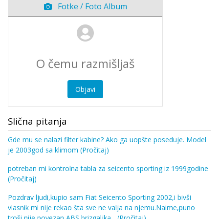
Fotke / Foto Album
Objavi
Slična pitanja
Gde mu se nalazi filter kabine? Ako ga uopšte poseduje. Model
je 2003god sa klimom
(Pročitaj)
potreban mi kontrolna tabla za seicento sporting iz 1999godine
(Pročitaj)
Pozdrav ljudi,kupio sam Fiat Seicento Sporting 2002,i bivši
vlasnik mi nije rekao šta sve ne valja na njemu.Naime,puno
troši,nije povezan ABS,brizgaljka...
(Pročitaj)