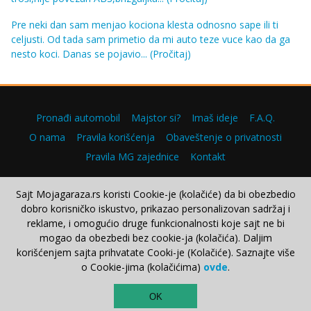
Pre neki dan sam menjao kociona klesta odnosno sape ili ti
celjusti. Od tada sam primetio da mi auto teze vuce kao da ga
nesto koci. Danas se pojavio...
(Pročitaj)
Pronađi automobil
Majstor si?
Imaš ideje
F.A.Q.
O nama
Pravila korišćenja
Obaveštenje o privatnosti
Pravila MG zajednice
Kontakt
Sajt Mojagaraza.rs koristi Cookie-je (kolačiće) da bi obezbedio
dobro korisničko iskustvo, prikazao personalizovan sadržaj i
Copyright © 2000–2026.
reklame, i omogućio druge funkcionalnosti koje sajt ne bi
mogao da obezbedi bez cookie-ja (kolačića). Daljim
korišćenjem sajta prihvatate Cooki-je (Kolačiće). Saznajte više
o Cookie-jima (kolačićima)
ovde
.
TOP
OK