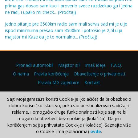
prima gas dosao sam kuci i proverio svece razdzekao ga i jedna
ne radi, i upalio mi check...
(Pročitaj)
Jedno pitanje pre 3500km radio sam mali servis sad mi je ulje
ispod minimuma prešao sam 3500km i potrošio je 2,5l ulja
majstor mi Kaze da je to normalno...
(Pročitaj)
Pronađi automobil
Majstor si?
Imaš ideje
F.A.Q.
O nama
Pravila korišćenja
Obaveštenje o privatnosti
Pravila MG zajednice
Kontakt
Sajt Mojagaraza.rs koristi Cookie-je (kolačiće) da bi obezbedio
dobro korisničko iskustvo, prikazao personalizovan sadržaj i
Copyright © 2000–2026.
reklame, i omogućio druge funkcionalnosti koje sajt ne bi
mogao da obezbedi bez cookie-ja (kolačića). Daljim
korišćenjem sajta prihvatate Cooki-je (Kolačiće). Saznajte više
o Cookie-jima (kolačićima)
ovde
.