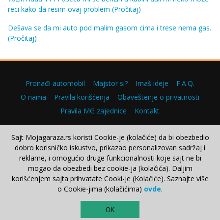
reci kako da resim ovaj problem
(Pročitaj)
Dešava se da mi auto pod malim gasom cima i trese nema gas.
(Pročitaj)
Pronađi automobil
Majstor si?
Imaš ideje
F.A.Q.
O nama
Pravila korišćenja
Obaveštenje o privatnosti
Pravila MG zajednice
Kontakt
Sajt Mojagaraza.rs koristi Cookie-je (kolačiće) da bi obezbedio
dobro korisničko iskustvo, prikazao personalizovan sadržaj i
Copyright © 2000–2026.
reklame, i omogućio druge funkcionalnosti koje sajt ne bi
mogao da obezbedi bez cookie-ja (kolačića). Daljim
korišćenjem sajta prihvatate Cooki-je (Kolačiće). Saznajte više
o Cookie-jima (kolačićima)
ovde
.
TOP
OK