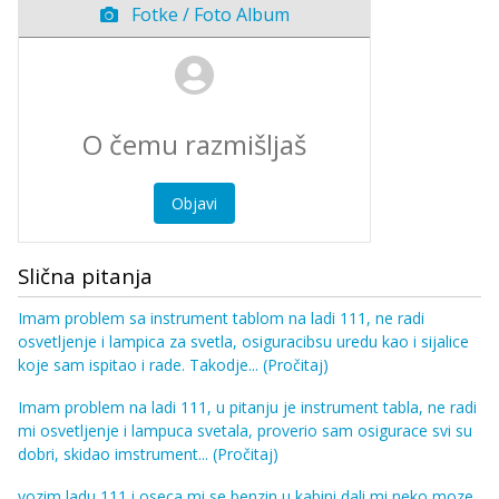
Fotke / Foto Album
Objavi
Slična pitanja
Imam problem sa instrument tablom na ladi 111, ne radi
osvetljenje i lampica za svetla, osiguracibsu uredu kao i sijalice
koje sam ispitao i rade. Takodje...
(Pročitaj)
Imam problem na ladi 111, u pitanju je instrument tabla, ne radi
mi osvetljenje i lampuca svetala, proverio sam osigurace svi su
dobri, skidao imstrument...
(Pročitaj)
vozim ladu 111 i oseca mi se benzin u kabini dali mi neko moze