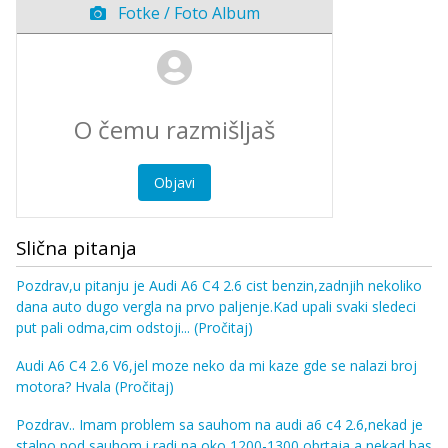
Fotke / Foto Album
Objavi
Slična pitanja
Pozdrav,u pitanju je Audi A6 C4 2.6 cist benzin,zadnjih nekoliko
dana auto dugo vergla na prvo paljenje.Kad upali svaki sledeci
put pali odma,cim odstoji...
(Pročitaj)
Audi A6 C4 2.6 V6,jel moze neko da mi kaze gde se nalazi broj
motora? Hvala
(Pročitaj)
Pozdrav.. Imam problem sa sauhom na audi a6 c4 2.6,nekad je
stalno pod sauhom i radi na oko 1200-1300 obrtaja a nekad bas