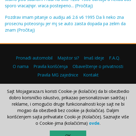
sporo vraca(npr. vraca postepeno...
(Pročitaj)
Pozdrav imam pitanje o audiju a6 2.6 v6 1995 Da li neko zna
prosecnu poteosnju jer mj se auto zaista dopada pa zelim da
znam
(Pročitaj)
Pronađi automobil
Majstor si?
Imaš ideje
F.A.Q.
O nama
Pravila korišćenja
Obaveštenje o privatnosti
Pravila MG zajednice
Kontakt
Sajt Mojagaraza.rs koristi Cookie-je (kolačiće) da bi obezbedio
dobro korisničko iskustvo, prikazao personalizovan sadržaj i
Copyright © 2000–2026.
reklame, i omogućio druge funkcionalnosti koje sajt ne bi
mogao da obezbedi bez cookie-ja (kolačića). Daljim
korišćenjem sajta prihvatate Cooki-je (Kolačiće). Saznajte više
o Cookie-jima (kolačićima)
ovde
.
TOP