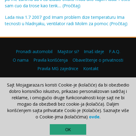
sam cuo da trose kao tenk....
(Pročitaj)
Lada niva 1.7 2007 god Imam problem dize temperaturu Ima
tecnosti u hladnjaku, ventilator radi Molim za pomoc
(Pročitaj)
Pronađi automobil
Majstor si?
Imaš ideje
F.A.Q.
O nama
Pravila korišćenja
Obaveštenje o privatnosti
Pravila MG zajednice
Kontakt
Sajt Mojagaraza.rs koristi Cookie-je (kolačiće) da bi obezbedio
dobro korisničko iskustvo, prikazao personalizovan sadržaj i
Copyright © 2000–2026.
reklame, i omogućio druge funkcionalnosti koje sajt ne bi
mogao da obezbedi bez cookie-ja (kolačića). Daljim
korišćenjem sajta prihvatate Cooki-je (Kolačiće). Saznajte više
o Cookie-jima (kolačićima)
ovde
.
TOP
OK