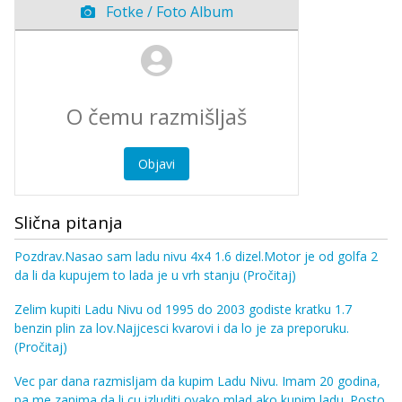
Fotke / Foto Album
Objavi
Slična pitanja
Pozdrav.Nasao sam ladu nivu 4x4 1.6 dizel.Motor je od golfa 2
da li da kupujem to lada je u vrh stanju
(Pročitaj)
Zelim kupiti Ladu Nivu od 1995 do 2003 godiste kratku 1.7
benzin plin za lov.Najjcesci kvarovi i da lo je za preporuku.
(Pročitaj)
Vec par dana razmisljam da kupim Ladu Nivu. Imam 20 godina,
pa me zanima da li cu izluditi ovako mlad ako kupim ladu. Posto