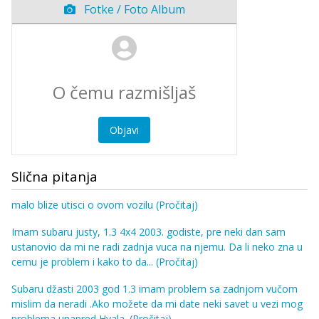
Fotke / Foto Album
Objavi
Slična pitanja
malo blize utisci o ovom vozilu
(Pročitaj)
Imam subaru justy, 1.3 4x4 2003. godiste, pre neki dan sam
ustanovio da mi ne radi zadnja vuca na njemu. Da li neko zna u
cemu je problem i kako to da...
(Pročitaj)
Subaru džasti 2003 god 1.3 imam problem sa zadnjom vučom
mislim da neradi .Ako možete da mi date neki savet u vezi mog
problema unapred Hvala.
(Pročitaj)