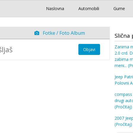
Naslovna
Automobili
Gume
Fotke / Foto Album
Slična 
Zanima m
Objavi
2.0 crd. D
zabima me
meni...
(P
Jeep Pat
Polovni 
compass j
drugi aut
(Pročitaj)
2007 Jeep
(Pročitaj)