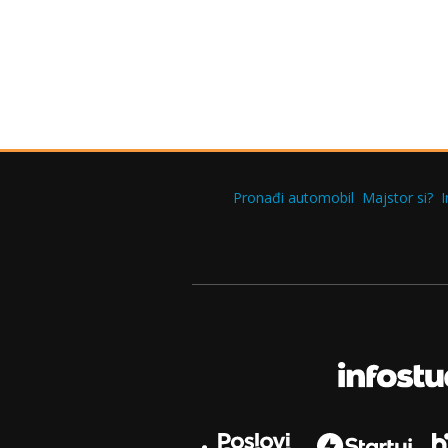
Pronađi automobil
Majstor si?
I