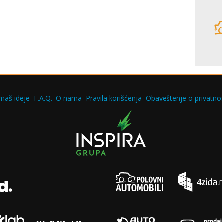
maš ideje
F.A.Q.
O nama
Pravila korišćenja
Obaveštenje o privatnos