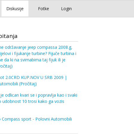
Diskusije
Fotke
Login
pitanja
e održavanje jeep compassa 2008.g,
ijelovi i fijukanje turbine? Fijuče turbina i
 da ki na svimabima taj fijuk ili je
ročitaj)
riot 2.0CRD KUP.NOV U SRB 2009 |
Automobili
(Pročitaj)
e odlican kvari se i popravlja kao i svaki
o udobnost 10 trosi kako ga vozis
 Compass sport - Polovni Automobili