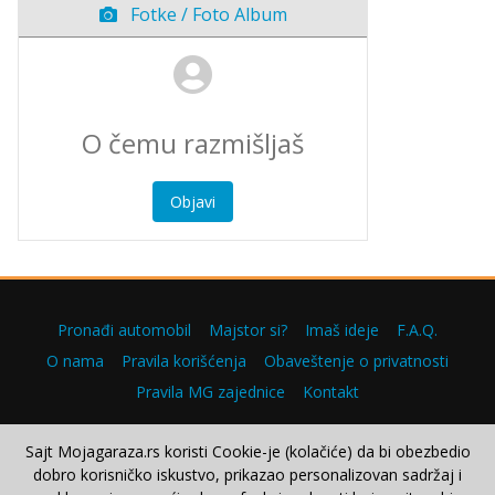
Fotke / Foto Album
Objavi
Pronađi automobil
Majstor si?
Imaš ideje
F.A.Q.
O nama
Pravila korišćenja
Obaveštenje o privatnosti
Pravila MG zajednice
Kontakt
Sajt Mojagaraza.rs koristi Cookie-je (kolačiće) da bi obezbedio
dobro korisničko iskustvo, prikazao personalizovan sadržaj i
Copyright © 2000–2026.