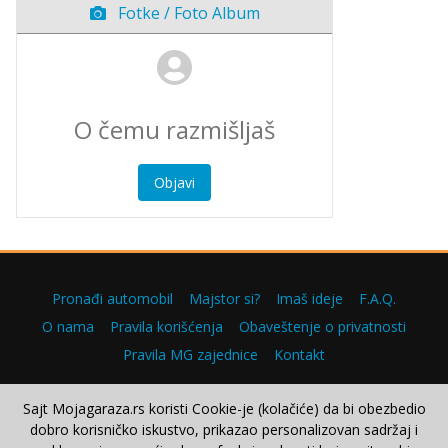
Fotke / Foto Album
Objavi
Pronađi automobil
Majstor si?
Imaš ideje
F.A.Q.
O nama
Pravila korišćenja
Obaveštenje o privatnosti
Pravila MG zajednice
Kontakt
Sajt Mojagaraza.rs koristi Cookie-je (kolačiće) da bi obezbedio
dobro korisničko iskustvo, prikazao personalizovan sadržaj i
Copyright © 2000–2026.