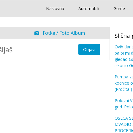
Naslovna
Automobili
Gume
Fotke / Foto Album
Slična 
Ovih dan
Objavi
pa bi mi
gledao Go
iskocio Go
Pumpa za 
kočnice 
(Pročitaj)
Polovni V
god. Polo
OSECA SE
IZVADIO
PROCERIO