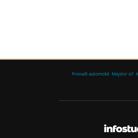
Pronađi automobil
Majstor si?
I