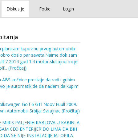
Diskusije
Fotke
Login
pitanja
a planiram kupovinu prvog automobila
 dobro doslo par saveta.Naime dok sam
lf 7 2014 god 1.4 motor,slucajno mi je
lf...
(Pročitaj)
ABS kočnice prestaje da radi i gubim
ovo je automatik de da nađem da kupim
olkswagen Golf 6 GTI Noov Fuull 2009.
vni Automobili Srbija, Svilajnac
(Pročitaj)
 MIRIS PALJENIH KABLOVA U KABINI A
 SAM CEO ENTERIJER DO LIMA DA BIH
 DA SE NIJE INSTALACIJE IATOPILA