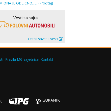
 ONA JE ODLICNO.......
(Pročitaj)
Vesti sa sajta
Ostali saveti i vesti
ti
Pravila MG zajednice
Kontakt