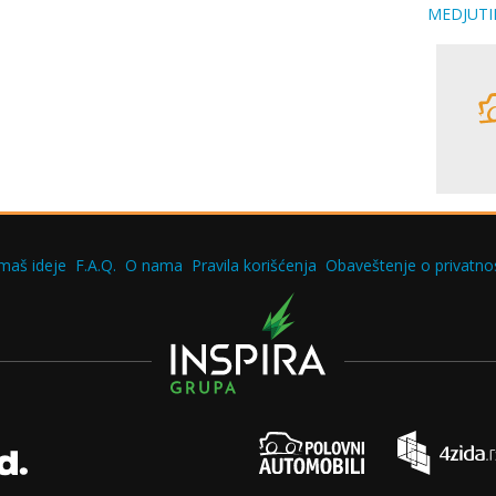
MEDJUTIM
maš ideje
F.A.Q.
O nama
Pravila korišćenja
Obaveštenje o privatnos