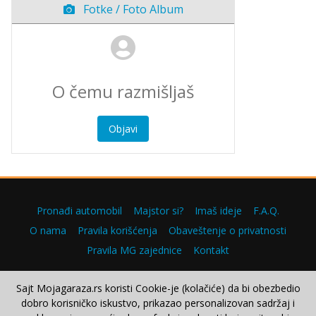
Fotke / Foto Album
Objavi
Pronađi automobil
Majstor si?
Imaš ideje
F.A.Q.
O nama
Pravila korišćenja
Obaveštenje o privatnosti
Pravila MG zajednice
Kontakt
Sajt Mojagaraza.rs koristi Cookie-je (kolačiće) da bi obezbedio
dobro korisničko iskustvo, prikazao personalizovan sadržaj i
Copyright © 2000–2026.