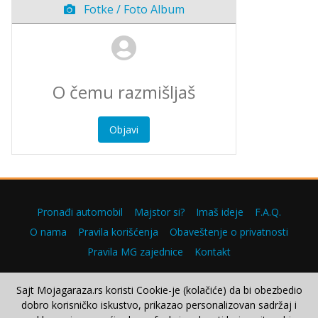
Fotke / Foto Album
Objavi
Pronađi automobil
Majstor si?
Imaš ideje
F.A.Q.
O nama
Pravila korišćenja
Obaveštenje o privatnosti
Pravila MG zajednice
Kontakt
Sajt Mojagaraza.rs koristi Cookie-je (kolačiće) da bi obezbedio
dobro korisničko iskustvo, prikazao personalizovan sadržaj i
Copyright © 2000–2026.