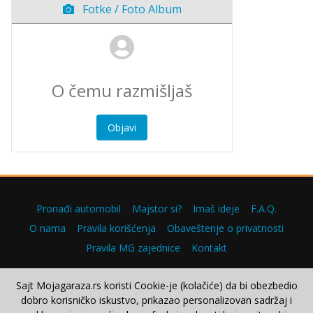
Fotke / Foto Album
Objavi
Pronađi automobil
Majstor si?
Imaš ideje
F.A.Q.
O nama
Pravila korišćenja
Obaveštenje o privatnosti
Pravila MG zajednice
Kontakt
Sajt Mojagaraza.rs koristi Cookie-je (kolačiće) da bi obezbedio
dobro korisničko iskustvo, prikazao personalizovan sadržaj i
Copyright © 2000–2026.