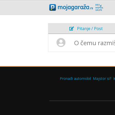
Pitanje / Post
Pronađi automobil
Majstor si?
I