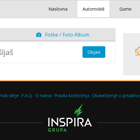
Naslovna
Automobili
Gume
Fotke / Foto Album
Objavi
maš ideje
F.A.Q.
O nama
Pravila korišćenja
Obaveštenje o privatnos