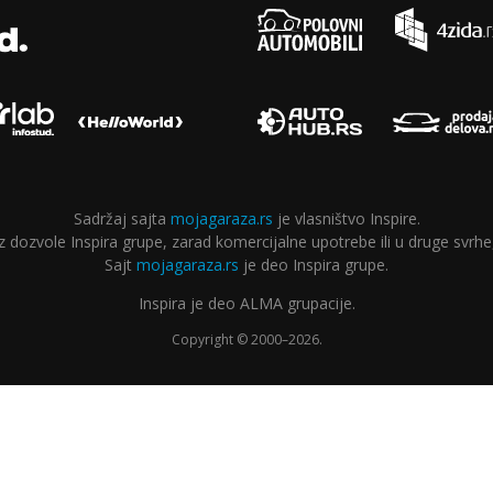
Sadržaj sajta
mojagaraza.rs
je vlasništvo Inspire.
ozvole Inspira grupe, zarad komercijalne upotrebe ili u druge svrhe,
Sajt
mojagaraza.rs
je deo Inspira grupe.
Inspira je deo ALMA grupacije.
Copyright © 2000–2026.