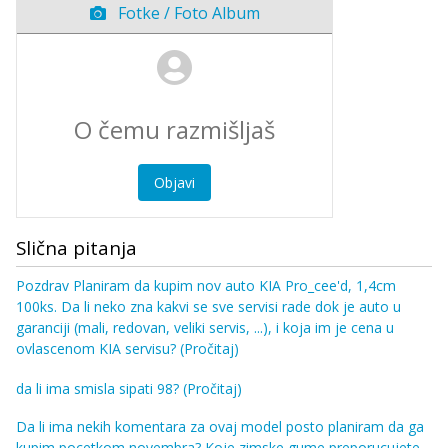
Fotke / Foto Album
Objavi
Slična pitanja
Pozdrav Planiram da kupim nov auto KIA Pro_cee'd, 1,4cm
100ks. Da li neko zna kakvi se sve servisi rade dok je auto u
garanciji (mali, redovan, veliki servis, ...), i koja im je cena u
ovlascenom KIA servisu?
(Pročitaj)
da li ima smisla sipati 98?
(Pročitaj)
Da li ima nekih komentara za ovaj model posto planiram da ga
kupim pocetkom novembra? Koje zimske gume preporucujete