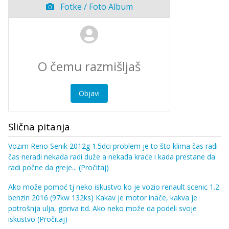
Fotke / Foto Album
Objavi
Slična pitanja
Vozim Reno Senik 2012g 1.5dci problem je to što klima čas radi
čas neradi nekada radi duže a nekada kraće i kada prestane da
radi počne da greje...
(Pročitaj)
Ako može pomoć tj neko iskustvo ko je vozio renault scenic 1.2
benzin 2016 (97kw 132ks) Kakav je motor inače, kakva je
potrošnja ulja, goriva itd. Ako neko može da podeli svoje
iskustvo
(Pročitaj)