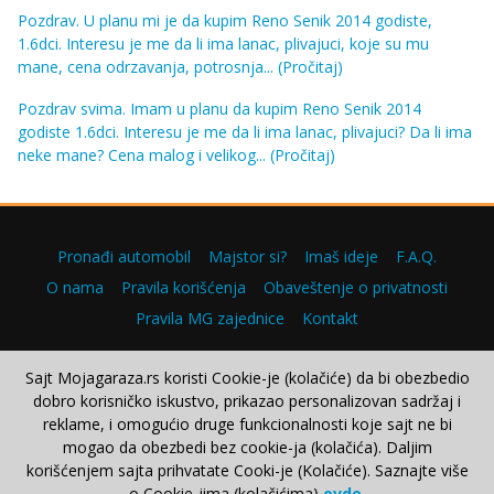
Pozdrav. U planu mi je da kupim Reno Senik 2014 godiste,
1.6dci. Interesu je me da li ima lanac, plivajuci, koje su mu
mane, cena odrzavanja, potrosnja...
(Pročitaj)
Pozdrav svima. Imam u planu da kupim Reno Senik 2014
godiste 1.6dci. Interesu je me da li ima lanac, plivajuci? Da li ima
neke mane? Cena malog i velikog...
(Pročitaj)
Pronađi automobil
Majstor si?
Imaš ideje
F.A.Q.
O nama
Pravila korišćenja
Obaveštenje o privatnosti
Pravila MG zajednice
Kontakt
Sajt Mojagaraza.rs koristi Cookie-je (kolačiće) da bi obezbedio
dobro korisničko iskustvo, prikazao personalizovan sadržaj i
Copyright © 2000–2026.
reklame, i omogućio druge funkcionalnosti koje sajt ne bi
mogao da obezbedi bez cookie-ja (kolačića). Daljim
korišćenjem sajta prihvatate Cooki-je (Kolačiće). Saznajte više
o Cookie-jima (kolačićima)
ovde
.