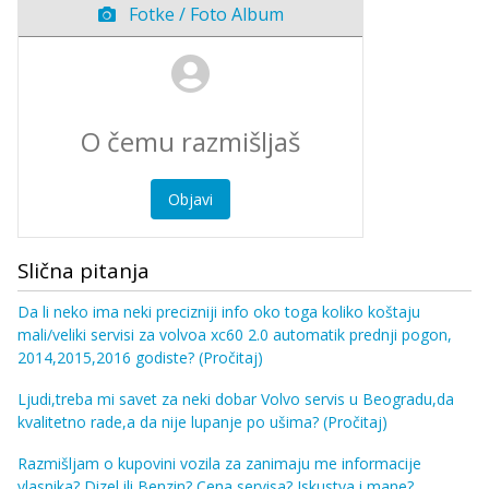
Fotke / Foto Album
Objavi
Slična pitanja
Da li neko ima neki precizniji info oko toga koliko koštaju
mali/veliki servisi za volvoa xc60 2.0 automatik prednji pogon,
2014,2015,2016 godiste?
(Pročitaj)
Ljudi,treba mi savet za neki dobar Volvo servis u Beogradu,da
kvalitetno rade,a da nije lupanje po ušima?
(Pročitaj)
Razmišljam o kupovini vozila za zanimaju me informacije
vlasnika? Dizel ili Benzin? Cena servisa? Iskustva i mane?