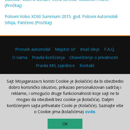
(Pročitaj)
Polovni Volvo XC60 Summum 2015. god. Polovni Automobili
Srbija, Pančevo
(Pročitaj)
Pronađi automobil
Majstor si?
Imaš ideje
F.A.Q.
O nama
Pravila korišćenja
Obaveštenje o privatnosti
Pravila MG zajednice
Kontakt
Sajt Mojagaraza.rs koristi Cookie-je (kolačiće) da bi obezbedio
dobro korisničko iskustvo, prikazao personalizovan sadržaj i
Copyright © 2000–2026.
reklame, i omogućio druge funkcionalnosti koje sajt ne bi
mogao da obezbedi bez cookie-ja (kolačića). Daljim
korišćenjem sajta prihvatate Cooki-je (Kolačiće). Saznajte više
o Cookie-jima (kolačićima)
ovde
.
TOP
OK